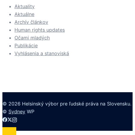
Aktuality
Aktuálne
Archív článkov
Human rights updates
Očami mladých
Publikácie
Vyhlásenia a stanoviská
© 2026 Helsinský výbor pre ľudské práva na Slovensku.
©
Sydney
WP