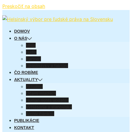
Preskočiť na obsah
DOMOV
O NÁS
Misia
Ľudia
Partneri
Objednávky a faktúry
ČO ROBÍME
AKTUALITY
Aktuálne
Očami mladých
Human rights updates
Vyhlásenia a stanoviská
Archív článkov
PUBLIKÁCIE
KONTAKT