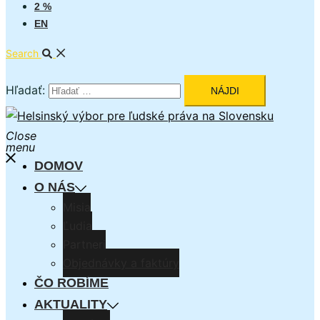
2 %
EN
Search
Hľadať:
Close
menu
DOMOV
O NÁS
Misia
Ľudia
Partneri
Objednávky a faktúry
ČO ROBÍME
AKTUALITY