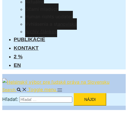
Aktuálne
Očami mladých
Human rights updates
Vyhlásenia a stanoviská
Archív článkov
PUBLIKÁCIE
KONTAKT
2 %
EN
Toggle menu
Search
Hľadať: