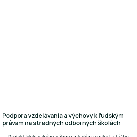
Podpora vzdelávania a výchovy k ľudským
právam na stredných odborných školách
Projekt Helsinského výboru mladým vznikol z túžby