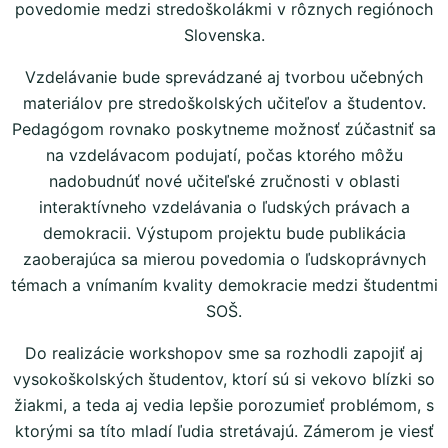
povedomie medzi stredoškolákmi v rôznych regiónoch
Slovenska.
Vzdelávanie bude sprevádzané aj tvorbou učebných
materiálov pre stredoškolských učiteľov a študentov.
Pedagógom rovnako poskytneme možnosť zúčastniť sa
na vzdelávacom podujatí, počas ktorého môžu
nadobudnúť nové učiteľské zručnosti v oblasti
interaktívneho vzdelávania o ľudských právach a
demokracii. Výstupom projektu bude publikácia
zaoberajúca sa mierou povedomia o ľudskoprávnych
témach a vnímaním kvality demokracie medzi študentmi
SOŠ.
Do realizácie workshopov sme sa rozhodli zapojiť aj
vysokoškolských študentov, ktorí sú si vekovo blízki so
žiakmi, a teda aj vedia lepšie porozumieť problémom, s
ktorými sa títo mladí ľudia stretávajú. Zámerom je viesť