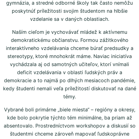
gymnázia, a stredné odborné školy tak často nemôžu
poskytnúť príležitosti svojim študentom na hlbšie
vzdelanie sa v daných oblastiach.
Naším cieľom je vychovávať mládež k aktívnemu
demokratickému občianstvu. Formou zážitkového
interaktívneho vzdelávania chceme búrať predsudky a
stereotypy, ktoré mnohokrát máme. Naviac iniciatíva
vychádzala aj od samotných učiteľov, ktorí vnímali
deficit vzdelávania v oblasti ľudských práv a
demokracie a to najmä po dlhých mesiacoch pandémie,
kedy študenti nemali veľa príležitostí diskutovať na dané
témy.
Vybrané boli primárne „biele miesta“ – regióny a okresy,
kde bolo pokrytie týchto tém minimálne, ba priam až
absentovalo. Prostredníctvom workshopov a diskusií so
študentmi chceme zároveň mapovať ľudskoprávne