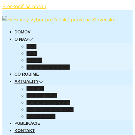
Preskočiť na obsah
DOMOV
O NÁS
Misia
Ľudia
Partneri
Objednávky a faktúry
ČO ROBÍME
AKTUALITY
Aktuálne
Očami mladých
Human rights updates
Vyhlásenia a stanoviská
Archív článkov
PUBLIKÁCIE
KONTAKT