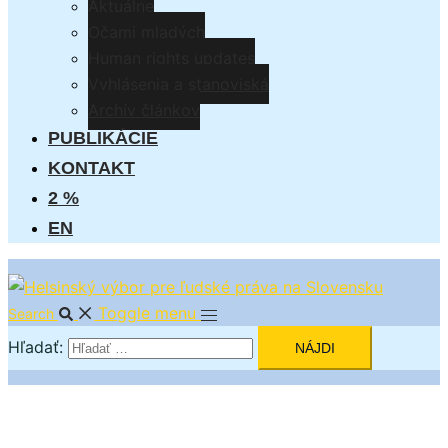
Aktuálne
Očami mladých
Human rights updates
Vyhlásenia a stanoviská
Archív článkov
PUBLIKÁCIE
KONTAKT
2 %
EN
Toggle menu
Search
Hľadať: