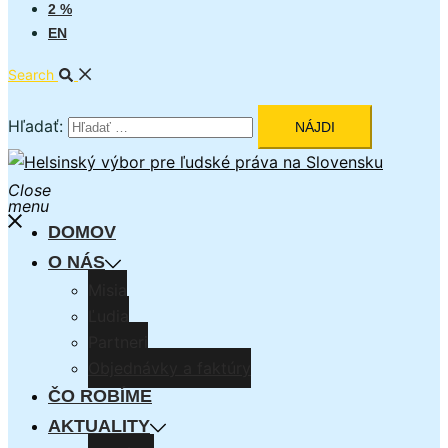
2 %
EN
Search
Hľadať:
Close
menu
DOMOV
O NÁS
Misia
Ľudia
Partneri
Objednávky a faktúry
ČO ROBÍME
AKTUALITY