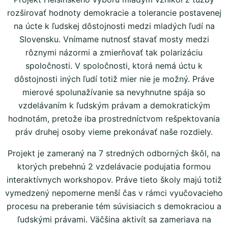
rozširovať hodnoty demokracie a tolerancie postavenej
na úcte k ľudskej dôstojnosti medzi mladých ľudí na
Slovensku. Vnímame nutnosť stavať mosty medzi
rôznymi názormi a zmierňovať tak polarizáciu
spoločnosti. V spoločnosti, ktorá nemá úctu k
dôstojnosti iných ľudí totiž mier nie je možný. Práve
mierové spolunažívanie sa nevyhnutne spája so
vzdelávaním k ľudským právam a demokratickým
hodnotám, pretože iba prostredníctvom rešpektovania
práv druhej osoby vieme prekonávať naše rozdiely.
Projekt je zameraný na 7 stredných odborných škôl, na
ktorých prebehnú 2 vzdelávacie podujatia formou
interaktívnych workshopov. Práve tieto školy majú totiž
vymedzený nepomerne menší čas v rámci vyučovacieho
procesu na preberanie tém súvisiacich s demokraciou a
ľudskými právami. Väčšina aktivít sa zameriava na