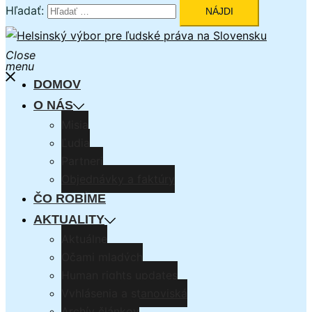
Hľadať:
Close
menu
DOMOV
O NÁS
Misia
Ľudia
Partneri
Objednávky a faktúry
ČO ROBÍME
AKTUALITY
Aktuálne
Očami mladých
Human rights updates
Vyhlásenia a stanoviská
Archív článkov