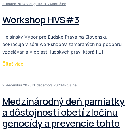
2. marca 2024
8. augusta 2024
Aktuálne
Workshop HVS#3
Helsinský Výbor pre Ľudské Práva na Slovensku
pokračuje v sérii workshopov zameraných na podporu
vzdelávania v oblasti ľudských práv, ktorá […]
Čítať viac
9. decembra 2023
11. decembra 2023
Aktuálne
Medzinárodný deň pamiatky
a dôstojnosti obetí zločinu
genocídy a prevencie tohto