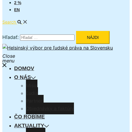
2 %
EN
Search
Hľadať:
Close
menu
DOMOV
O NÁS
Misia
Ľudia
Partneri
Objednávky a faktúry
ČO ROBÍME
AKTUALITY