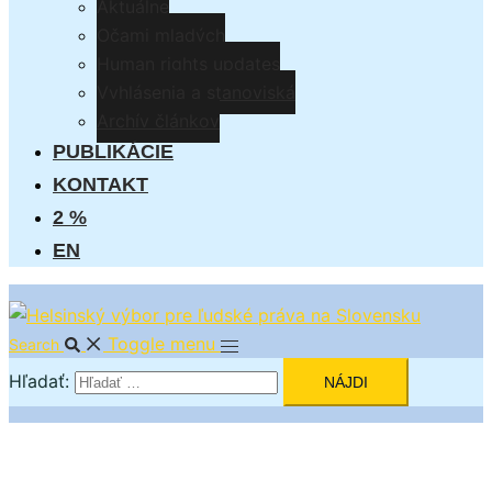
Aktuálne
Očami mladých
Human rights updates
Vyhlásenia a stanoviská
Archív článkov
PUBLIKÁCIE
KONTAKT
2 %
EN
Toggle menu
Search
Hľadať: