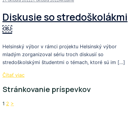
21. októbra 2022
21. októbra 2022
Aktuálne
Diskusie so stredoškolákmi
￼
Helsinský výbor v rámci projektu Helsinský výbor
mladým zorganizoval sériu troch diskusií so
stredoškolskými študentmi o témach, ktoré sú im […]
Čítať viac
Stránkovanie príspevkov
1
2
>