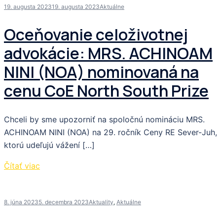
19. augusta 2023
19. augusta 2023
Aktuálne
Oceňovanie celoživotnej
advokácie: MRS. ACHINOAM
NINI (NOA) nominovaná na
cenu CoE North South Prize
Chceli by sme upozorniť na spoločnú nomináciu MRS.
ACHINOAM NINI (NOA) na 29. ročník Ceny RE Sever-Juh,
ktorú udeľujú vážení […]
Čítať viac
8. júna 2023
5. decembra 2023
Aktuality
,
Aktuálne