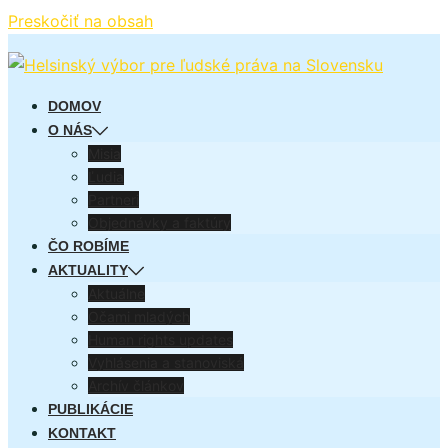
Preskočiť na obsah
DOMOV
O NÁS
Misia
Ľudia
Partneri
Objednávky a faktúry
ČO ROBÍME
AKTUALITY
Aktuálne
Očami mladých
Human rights updates
Vyhlásenia a stanoviská
Archív článkov
PUBLIKÁCIE
KONTAKT