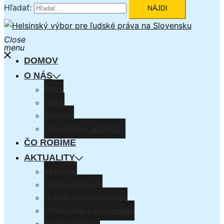
Hľadať:
Close
menu
DOMOV
O NÁS
Misia
Ľudia
Partneri
Objednávky a faktúry
ČO ROBÍME
AKTUALITY
Aktuálne
Očami mladých
Human rights updates
Vyhlásenia a stanoviská
Archív článkov