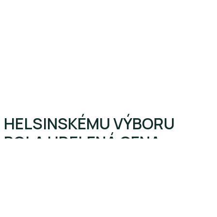
HELSINSKÉMU VÝBORU
BOLA UDELENÁ CENA
PROFESORA MIROSLAVA
KUSÉHO
3. novembra 2022
3. novembra 2022
Aktuálne