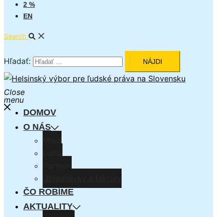
2 %
EN
Search
Hľadať:
Close
menu
DOMOV
O NÁS
Misia
Ľudia
Partneri
Objednávky a faktúry
ČO ROBÍME
AKTUALITY