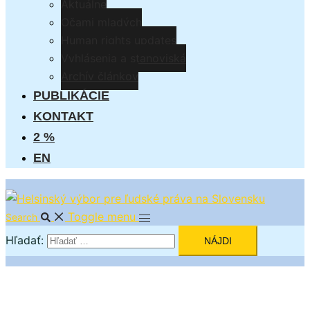
Aktuálne
Očami mladých
Human rights updates
Vyhlásenia a stanoviská
Archív článkov
PUBLIKÁCIE
KONTAKT
2 %
EN
Toggle menu
Search
Hľadať: