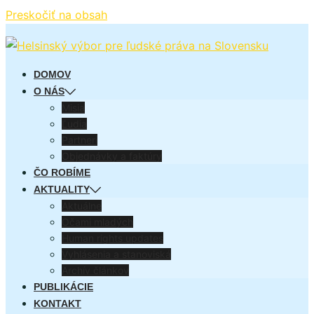
Preskočiť na obsah
DOMOV
O NÁS
Misia
Ľudia
Partneri
Objednávky a faktúry
ČO ROBÍME
AKTUALITY
Aktuálne
Očami mladých
Human rights updates
Vyhlásenia a stanoviská
Archív článkov
PUBLIKÁCIE
KONTAKT