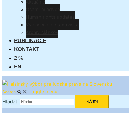
Aktuálne
Očami mladých
Human rights updates
Vyhlásenia a stanoviská
Archív článkov
PUBLIKÁCIE
KONTAKT
2 %
EN
Toggle menu
Search
Hľadať: