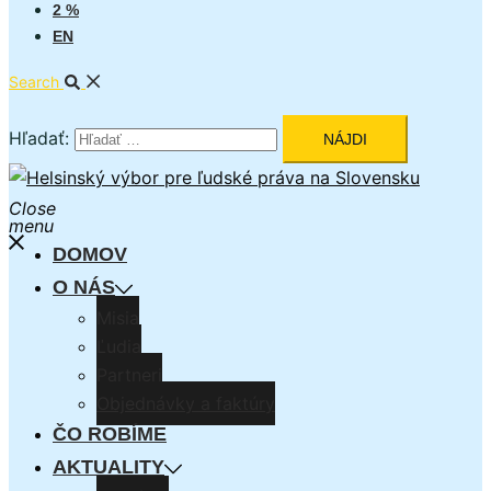
2 %
EN
Search
Hľadať:
Close
menu
DOMOV
O NÁS
Misia
Ľudia
Partneri
Objednávky a faktúry
ČO ROBÍME
AKTUALITY