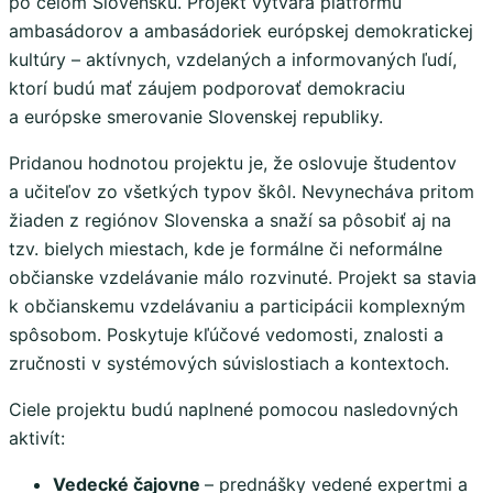
po celom Slovensku. Projekt vytvára platformu
ambasádorov a ambasádoriek európskej demokratickej
kultúry – aktívnych, vzdelaných a informovaných ľudí,
ktorí budú mať záujem podporovať demokraciu
a európske smerovanie Slovenskej republiky.
Pridanou hodnotou projektu je, že oslovuje študentov
a učiteľov zo všetkých typov škôl. Nevynecháva pritom
žiaden z regiónov Slovenska a snaží sa pôsobiť aj na
tzv. bielych miestach, kde je formálne či neformálne
občianske vzdelávanie málo rozvinuté. Projekt sa stavia
k občianskemu vzdelávaniu a participácii komplexným
spôsobom. Poskytuje kľúčové vedomosti, znalosti a
zručnosti v systémových súvislostiach a kontextoch.
Ciele projektu budú naplnené pomocou nasledovných
aktivít:
Vedecké čajovne
– prednášky vedené expertmi a