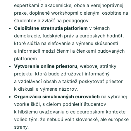
expertkami z akademickej obce a verejnoprávnej
praxe, doplnené workshopmi cielenými osobitne na
študentov a zvlášť na pedagógov.
Celoštátne stretnutia platforiem
v témach
demokracie, ľudských práv a európskych hodnôt,
ktoré slúžia na sieťovanie a výmenu skúseností
a informácií medzi členmi a členkami budovaných
platforiem.
Vytvorenie online priestoru
, webovej stránky
projektu, ktorá bude združovať informačný
a vzdelávací obsah a taktiež poskytovať priestor
k diskusii a výmene názorov.
Organizácia simulovaných eurovolieb
na vybranej
vzorke škôl, s cieľom podnietiť študentov
k hlbšiemu uvažovaniu o celoeurópskom kontexte
volieb tým, že nebudú voliť slovenské, ale európske
strany.