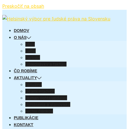
Preskočiť na obsah
DOMOV
O NÁS
Misia
Ľudia
Partneri
Objednávky a faktúry
ČO ROBÍME
AKTUALITY
Aktuálne
Očami mladých
Human rights updates
Vyhlásenia a stanoviská
Archív článkov
PUBLIKÁCIE
KONTAKT