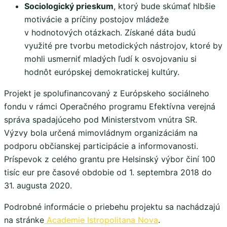
Sociologický prieskum
, ktorý bude skúmať hlbšie
motivácie a príčiny postojov mládeže
v hodnotových otázkach. Získané dáta budú
využité pre tvorbu metodických nástrojov, ktoré by
mohli usmerniť mladých ľudí k osvojovaniu si
hodnôt európskej demokratickej kultúry.
Projekt je spolufinancovaný z Európskeho sociálneho
fondu v rámci Operačného programu Efektívna verejná
správa spadajúceho pod Ministerstvom vnútra SR.
Výzvy bola určená mimovládnym organizáciám na
podporu občianskej participácie a informovanosti.
Príspevok z celého grantu pre Helsinský výbor činí 100
tisíc eur pre časové obdobie od 1. septembra 2018 do
31. augusta 2020.
Podrobné informácie o priebehu projektu sa nachádzajú
na stránke
Academie Istropolitana Nova
.