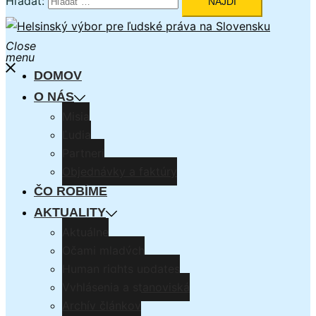
Hľadať:
Close
menu
DOMOV
O NÁS
Misia
Ľudia
Partneri
Objednávky a faktúry
ČO ROBÍME
AKTUALITY
Aktuálne
Očami mladých
Human rights updates
Vyhlásenia a stanoviská
Archív článkov