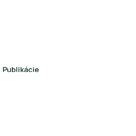
Publikácie
Lorem ipsum dolor sit amet, consectetur adipiscing elit.
Ut elit tellus, luctus nec ullamcorper mattis, pulvinar
dapibus leo.
Dokumenty