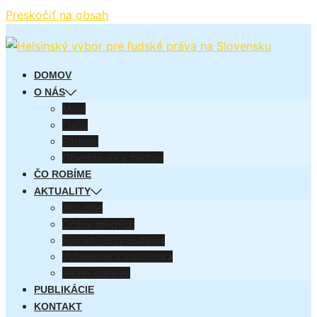
Preskočiť na obsah
DOMOV
O NÁS
Misia
Ľudia
Partneri
Objednávky a faktúry
ČO ROBÍME
AKTUALITY
Aktuálne
Očami mladých
Human rights updates
Vyhlásenia a stanoviská
Archív článkov
PUBLIKÁCIE
KONTAKT