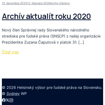
31. decembra 2020
12. februára 2026
Archív článkov
Archív aktualít roku 2020
Nový člen Správnej rady Slovenského národného
strediska pre ľudské práva (SNSĽP) z našej organizácie
Prezidentka Zuzana Čaputová v piatok 31. […]
Čítať viac
© 2026 Helsinský výbor pre ľudské práva na Slovensku.
©
Sydney
WP