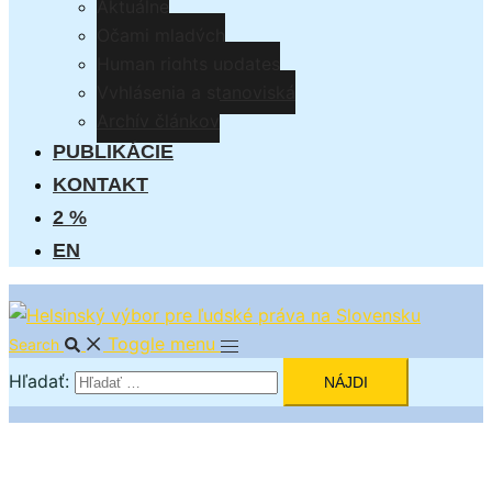
Aktuálne
Očami mladých
Human rights updates
Vyhlásenia a stanoviská
Archív článkov
PUBLIKÁCIE
KONTAKT
2 %
EN
Toggle menu
Search
Hľadať: