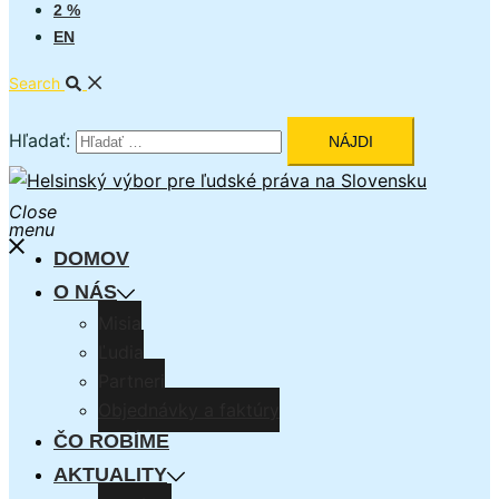
2 %
EN
Search
Hľadať:
Close
menu
DOMOV
O NÁS
Misia
Ľudia
Partneri
Objednávky a faktúry
ČO ROBÍME
AKTUALITY