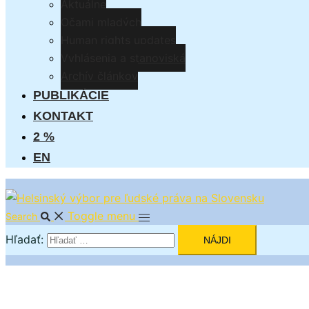
Aktuálne
Očami mladých
Human rights updates
Vyhlásenia a stanoviská
Archív článkov
PUBLIKÁCIE
KONTAKT
2 %
EN
Toggle menu
Search
Hľadať: