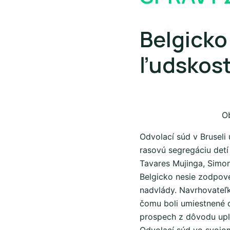
Belgicko
ľudskost
O
Odvolací súd v Brusel
rasovú segregáciu detí
Tavares Mujinga, Simon
Belgicko nesie zodpove
nadvlády. Navrhovateľ
čomu boli umiestnené 
prospech z dôvodu uply