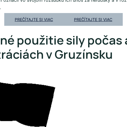
 označil vo svojom rozsudku ich únos za neľudský a v roz
.
PREČÍTAJTE SI VIAC
PREČÍTAJTE SI VIAC
é použitie sily počas 
ráciách v Gruzínsku