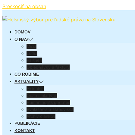
Preskočiť na obsah
DOMOV
O NÁS
Misia
Ľudia
Partneri
Objednávky a faktúry
ČO ROBÍME
AKTUALITY
Aktuálne
Očami mladých
Human rights updates
Vyhlásenia a stanoviská
Archív článkov
PUBLIKÁCIE
KONTAKT