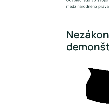
Odvolací súd vo svojom
medzinárodného práva
Nezákonn
demonšt