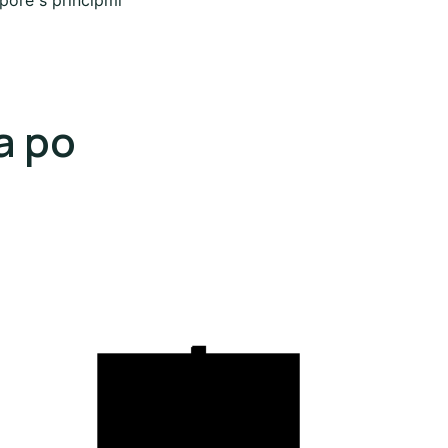
pore s princípmi
a po