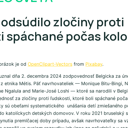
 odsúdilo zločiny proti
i spáchané počas kolo
brázok je od
OpenClipart-Vectors
from
Pixabay
.
i uznal dňa 2. decembra 2024 zodpovednosť Belgicka za ún
 z etnika Métis. Päť navrhovateliek — Monique Bitu-Bingi, 
e Ngalula and Marie-José Loshi — ktoré sa narodili v Belgi
dnosť za zločiny proti ľudskosti, ktoré boli spáchané počas
ky sú obeťami systematického unášania detí zmiešaného p
do katolíckych detských domovov. V roku 2021 bruselský s
nutia premlčacej doby prípadu, avšak navrhovateľky sa vz