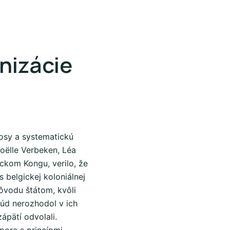
nizácie
osy a systematickú
Noëlle Verbeken, Léa
ckom Kongu, verilo, že
 belgickej koloniálnej
ôvodu štátom, kvôli
úd nerozhodol v ich
ápätí odvolali.