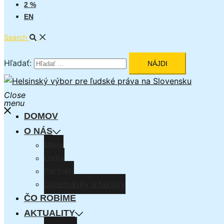
2 %
EN
Search
Hľadať:
Close
menu
DOMOV
O NÁS
Misia
Ľudia
Partneri
Objednávky a faktúry
ČO ROBÍME
AKTUALITY