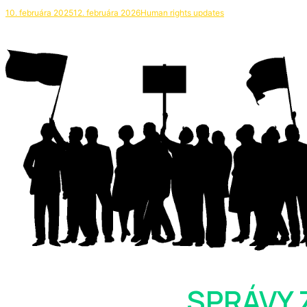
10. februára 2025
12. februára 2026
Human rights updates
SPRÁVY 