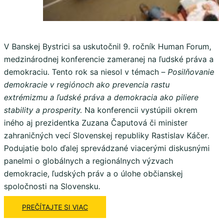
V Banskej Bystrici sa uskutočnil 9. ročník Human Forum,
medzinárodnej konferencie zameranej na ľudské práva a
demokraciu. Tento rok sa niesol v témach –
Posilňovanie
demokracie v regiónoch ako prevencia rastu
extrémizmu a ľudské práva a demokracia ako piliere
stability a prosperity.
Na konferencii vystúpili okrem
iného aj prezidentka Zuzana Čaputová či minister
zahraničných vecí Slovenskej republiky Rastislav Káčer.
Podujatie bolo ďalej sprevádzané viacerými diskusnými
panelmi o globálnych a regionálnych výzvach
demokracie, ľudských práv a o úlohe občianskej
spoločnosti na Slovensku.
PREČÍTAJTE SI VIAC