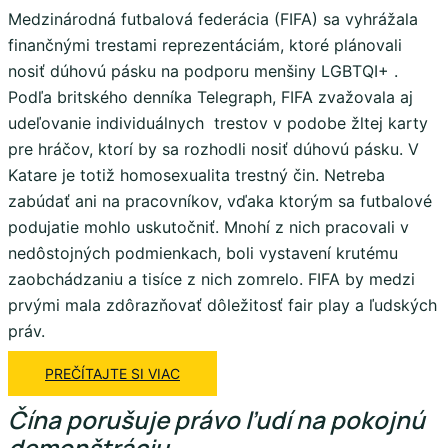
Medzinárodná futbalová federácia (FIFA) sa vyhrážala
finančnými trestami reprezentáciám, ktoré plánovali
nosiť dúhovú pásku na podporu menšiny LGBTQI+ .
Podľa britského denníka Telegraph, FIFA zvažovala aj
udeľovanie individuálnych trestov v podobe žltej karty
pre hráčov, ktorí by sa rozhodli nosiť dúhovú pásku. V
Katare je totiž homosexualita trestný čin. Netreba
zabúdať ani na pracovníkov, vďaka ktorým sa futbalové
podujatie mohlo uskutočniť. Mnohí z nich pracovali v
nedôstojných podmienkach, boli vystavení krutému
zaobchádzaniu a tisíce z nich zomrelo. FIFA by medzi
prvými mala zdôrazňovať dôležitosť fair play a ľudských
práv.
PREČÍTAJTE SI VIAC
Čína porušuje právo ľudí na pokojnú
demonštráciu