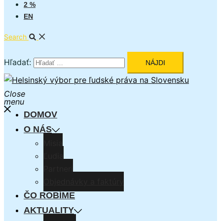
2 %
EN
Search
Hľadať:
Close
menu
DOMOV
O NÁS
Misia
Ľudia
Partneri
Objednávky a faktúry
ČO ROBÍME
AKTUALITY