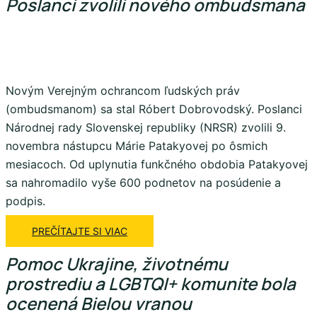
Poslanci zvolili nového ombudsmana
Novým Verejným ochrancom ľudských práv
(ombudsmanom) sa stal Róbert Dobrovodský. Poslanci
Národnej rady Slovenskej republiky (NRSR) zvolili 9.
novembra nástupcu Márie Patakyovej po ôsmich
mesiacoch. Od uplynutia funkčného obdobia Patakyovej
sa nahromadilo vyše 600 podnetov na posúdenie a
podpis.
PREČÍTAJTE SI VIAC
Pomoc Ukrajine, životnému
prostrediu a LGBTQI+ komunite bola
ocenená Bielou vranou