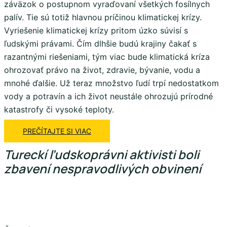
záväzok o postupnom vyraďovaní všetkých fosílnych
palív. Tie sú totiž hlavnou príčinou klimatickej krízy.
Vyriešenie klimatickej krízy pritom úzko súvisí s
ľudskými právami. Čím dlhšie budú krajiny čakať s
razantnými riešeniami, tým viac bude klimatická kríza
ohrozovať právo na život, zdravie, bývanie, vodu a
mnohé ďalšie. Už teraz množstvo ľudí trpí nedostatkom
vody a potravín a ich život neustále ohrozujú prírodné
katastrofy či vysoké teploty.
PREČÍTAJTE SI VIAC
Tureckí ľudskoprávni aktivisti boli
zbavení nespravodlivých obvinení