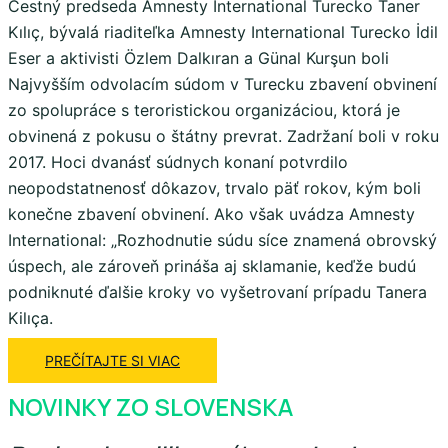
Čestný predseda Amnesty International Turecko Taner
Kılıç, bývalá riaditeľka Amnesty International Turecko İdil
Eser a aktivisti Özlem Dalkıran a Günal Kurşun boli
Najvyšším odvolacím súdom v Turecku zbavení obvinení
zo spolupráce s teroristickou organizáciou, ktorá je
obvinená z pokusu o štátny prevrat. Zadržaní boli v roku
2017. Hoci dvanásť súdnych konaní potvrdilo
neopodstatnenosť dôkazov, trvalo päť rokov, kým boli
konečne zbavení obvinení. Ako však uvádza Amnesty
International: „Rozhodnutie súdu síce znamená obrovský
úspech, ale zároveň prináša aj sklamanie, keďže budú
podniknuté ďalšie kroky vo vyšetrovaní prípadu Tanera
Kilıça.
PREČÍTAJTE SI VIAC
NOVINKY ZO SLOVENSKA