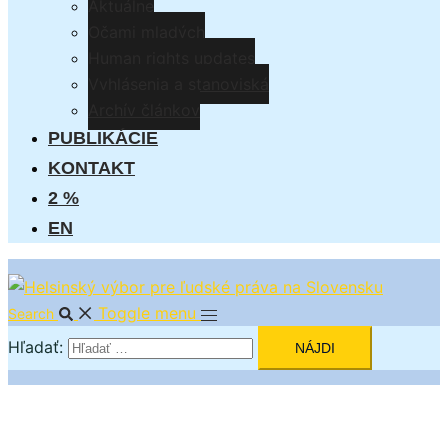
Aktuálne
Očami mladých
Human rights updates
Vyhlásenia a stanoviská
Archív článkov
PUBLIKÁCIE
KONTAKT
2 %
EN
Toggle menu
Search
Hľadať: