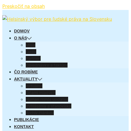
Preskočiť na obsah
DOMOV
O NÁS
Misia
Ľudia
Partneri
Objednávky a faktúry
ČO ROBÍME
AKTUALITY
Aktuálne
Očami mladých
Human rights updates
Vyhlásenia a stanoviská
Archív článkov
PUBLIKÁCIE
KONTAKT