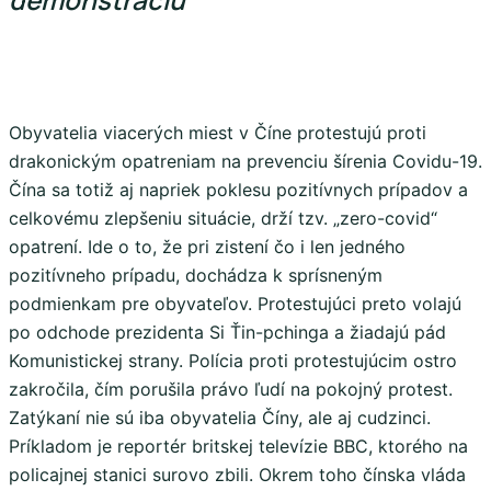
Obyvatelia viacerých miest v Číne protestujú proti
drakonickým opatreniam na prevenciu šírenia Covidu-19.
Čína sa totiž aj napriek poklesu pozitívnych prípadov a
celkovému zlepšeniu situácie, drží tzv. „zero-covid“
opatrení. Ide o to, že pri zistení čo i len jedného
pozitívneho prípadu, dochádza k sprísneným
podmienkam pre obyvateľov. Protestujúci preto volajú
po odchode prezidenta Si Ťin-pchinga a žiadajú pád
Komunistickej strany. Polícia proti protestujúcim ostro
zakročila, čím porušila právo ľudí na pokojný protest.
Zatýkaní nie sú iba obyvatelia Číny, ale aj cudzinci.
Príkladom je reportér britskej televízie BBC, ktorého na
policajnej stanici surovo zbili. Okrem toho čínska vláda