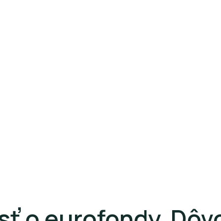
sť o eurofondy. Dôv