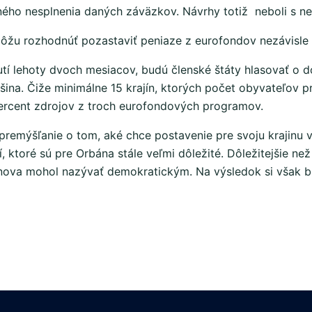
ho nesplnenia daných záväzkov. Návrhy totiž neboli s n
 môžu rozhodnúť pozastaviť peniaze z eurofondov nezávisle
í lehoty dvoch mesiacov, budú členské štáty hlasovať o do
čšina. Čiže minimálne 15 krajín, ktorých počet obyvateľov
ercent zdrojov z troch eurofondových programov.
premýšľanie o tom, aké chce postavenie pre svoju krajinu v
ktoré sú pre Orbána stále veľmi dôležité. Dôležitejšie ne
nova mohol nazývať demokratickým. Na výsledok si však 