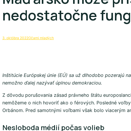
nedostatočne fungu
3. októbra 2022
Očami mladých
Inštitúcie Európskej únie (EÚ) sa už dlhodobo pozerajú na
nemožno ďalej nazývať úplnou demokraciou.
Z dôvodu porušovania zásad právneho štátu europoslanci v
nemôžeme o nich hovoriť ako o férových. Posledné voľby s
Orbánom. Pred samotnými voľbami však bolo viacerým an
Nesloboda médií počas volieb