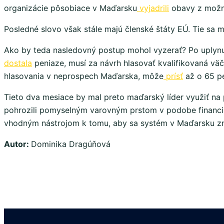
organizácie pôsobiace v Maďarsku
vyjadrili
obavy z možné
Posledné slovo však stále majú členské štáty EÚ. Tie sa
Ako by teda nasledovný postup mohol vyzerať? Po uplynut
dostala
peniaze, musí za návrh hlasovať kvalifikovaná vä
hlasovania v neprospech Maďarska, môže
prísť
až o 65 p
Tieto dva mesiace by mal preto maďarský líder využiť na 
pohrozili pomyselným varovným prstom v podobe financií, 
vhodným nástrojom k tomu, aby sa systém v Maďarsku z
Autor:
Dominika Dragúňová