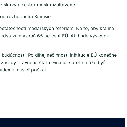
eziskovým sektorom skonzultované.
 od rozhodnutia Komisie.
statočnosti maďarských reforiem. Na to, aby krajina
 predstavuje aspoň 65 percent EÚ. Ak bude výsledok
 budúcnosti. Po dlhej nečinnosti inštitúcie EÚ konečne
ž zásady právneho štátu. Financie preto môžu byť
budeme musieť počkať.