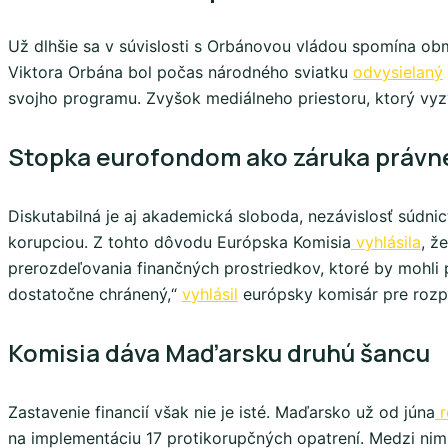
Už dlhšie sa v súvislosti s Orbánovou vládou spomína ob
Viktora Orbána bol počas národného sviatku
odvysielaný
svojho programu. Zvyšok mediálneho priestoru, ktorý vyz
Stopka eurofondom ako záruka právn
Diskutabilná je aj akademická sloboda, nezávislosť súdn
korupciou. Z tohto dôvodu Európska Komisia
vyhlásila
, ž
prerozdeľovania finančných prostriedkov, ktoré by mohl
dostatočne chránený,“
vyhlásil
európsky komisár pre rozp
Komisia dáva Maďarsku druhú šancu
Zastavenie financií však nie je isté. Maďarsko už od júna
r
na implementáciu 17 protikorupčných opatrení. Medzi nim