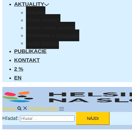
AKTUALITY
Aktuálne
Očami mladých
Human rights updates
Vyhlásenia a stanoviská
Archív článkov
PUBLIKÁCIE
KONTAKT
2 %
EN
Toggle menu
Search
Hľadať: