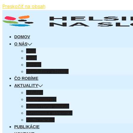
Preskočiť na obsah
DOMOV
O NÁS
Misia
Ľudia
Partneri
Objednávky a faktúry
ČO ROBÍME
AKTUALITY
Aktuálne
Očami mladých
Human rights updates
Vyhlásenia a stanoviská
Archív článkov
PUBLIKÁCIE