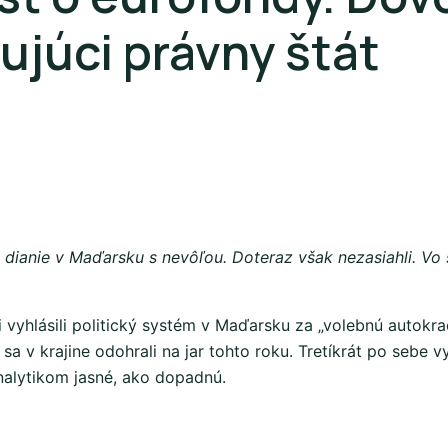
júci právny štát
 dianie v Maďarsku s nevôľou. Doteraz však nezasiahli. Vo 
yhlásili politický systém v Maďarsku za „volebnú autokraci
a v krajine odohrali na jar tohto roku. Tretíkrát po sebe 
alytikom jasné, ako dopadnú.