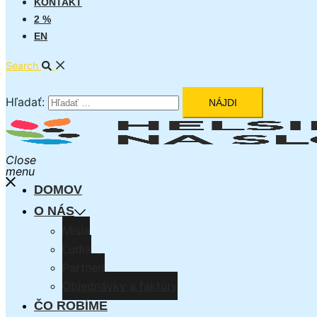
KONTAKT
2 %
EN
Search
Hľadať:
Close
menu
DOMOV
O NÁS
Misia
Ľudia
Partneri
Objednávky a faktúry
ČO ROBÍME