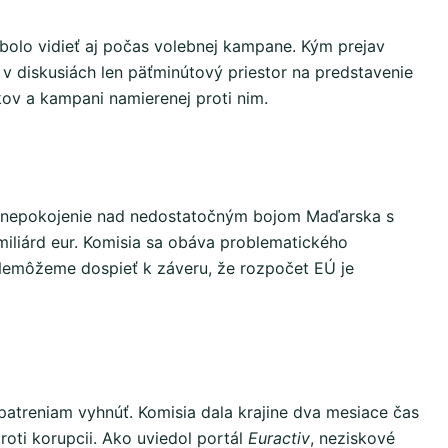
bolo vidieť aj počas volebnej kampane. Kým prejav
i v diskusiách len päťminútový priestor na predstavenie
kov a kampani namierenej proti nim.
la znepokojenie nad nedostatočným bojom Maďarska s
 miliárd eur. Komisia sa obáva problematického
Nemôžeme dospieť k záveru, že rozpočet EÚ je
treniam vyhnúť. Komisia dala krajine dva mesiace čas
oti korupcii. Ako uviedol portál
Euractiv
, neziskové