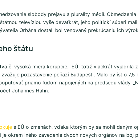
medzovanie slobody prejavu a plurality médií. Obmedzenia 
štátnou televíziou vyše deväťkrát, jeho politickí súperi mal
ývatelia Orbána dostali bol venovaný prekrúcaniu ich výro
eho štátu
ictva či vysoká miera korupcie. EÚ totiž viackrát vyjadri
e zvažuje pozastavenie peňazí Budapešti. Malo by ísť o 7,5
i poputovať priamo ľuďom napojených na predsedu vlády. „
očet Johannes Hahn.
okuje
s EÚ o zmenách, vďaka ktorým by sa mohli daným opa
i je okrem iného zavedenie dvoch nových orgánov na boj pr