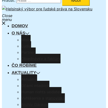
Hľadať:
Close
menu
DOMOV
O NÁS
Misia
Ľudia
Partneri
Objednávky a faktúry
ČO ROBÍME
AKTUALITY
Aktuálne
Očami mladých
Human rights updates
Vyhlásenia a stanoviská
Archív článkov