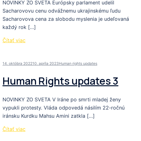
NOVINKY ZO SVETA Európsky parlament udelil
Sacharovovu cenu odvážnemu ukrajinskému ľudu
Sacharovova cena za slobodu myslenia je udeľovaná
každý rok […]
Čítať viac
14. októbra 2022
10. apríla 2023
Human rights updates
Human Rights updates 3
NOVINKY ZO SVETA V Iráne po smrti mladej ženy
vypukli protesty. Vláda odpovedá násilím 22-ročnú
iránsku Kurdku Mahsu Amini zatkla […]
Čítať viac