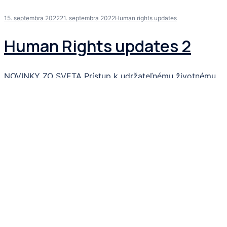
15. septembra 2022
21. septembra 2022
Human rights updates
Human Rights updates 2
NOVINKY ZO SVETA Prístup k udržateľnému životnému
prostrediu je odteraz ľudským právom. Čo však bude
ďalej? Valné zhromaždenie Organizácie Spojených […]
Čítať viac
18. augusta 2022
18. augusta 2022
Human rights updates
Human Rights updates 1
NOVINKY ZO SVETA Víťazný moment pre ženské práva: