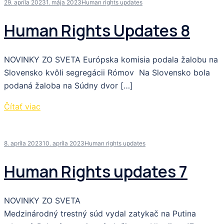
29. apríla 2023
1. mája 2023
Human rights updates
Human Rights Updates 8
NOVINKY ZO SVETA Európska komisia podala žalobu na
Slovensko kvôli segregácii Rómov Na Slovensko bola
podaná žaloba na Súdny dvor […]
Čítať viac
8. apríla 2023
10. apríla 2023
Human rights updates
Human Rights updates 7
NOVINKY ZO SVETA
Medzinárodný trestný súd vydal zatykač na Putina