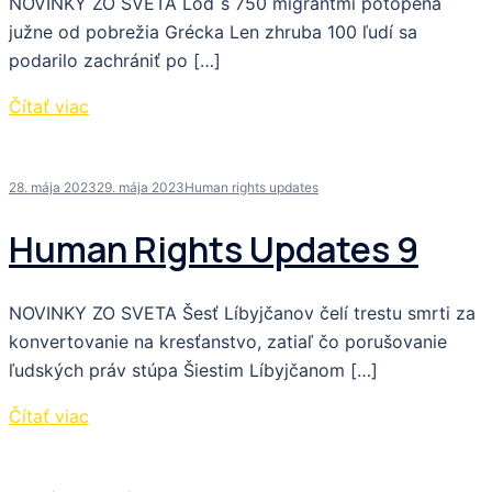
NOVINKY ZO SVETA Loď s 750 migrantmi potopená
južne od pobrežia Grécka Len zhruba 100 ľudí sa
podarilo zachrániť po […]
Čítať viac
28. mája 2023
29. mája 2023
Human rights updates
Human Rights Updates 9
NOVINKY ZO SVETA Šesť Líbyjčanov čelí trestu smrti za
konvertovanie na kresťanstvo, zatiaľ čo porušovanie
ľudských práv stúpa Šiestim Líbyjčanom […]
Čítať viac